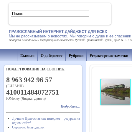
ПРАВОСЛАВНЫЙ ИНТЕРНЕТ-ДАЙДЖЕСТ ДЛЯ ВСЕХ
Мы не рассказываем о новостях. Мы говорим о душе и ее спасении
Одобрено Синодальным информационным отделом Русской Православной Церкви, гриф № 217 от 
Главная
О дайджесте
Рубрики
Редакторские заметки
ПОЖЕРТВОВАНИЯ НА СБОРНИК:
8 963 942 96 57
(БИЛАЙН)
410011484072751
ЮMoney (Яндекс. Деньги)
Подробнее...
Лучшие Православные интернет – ресурсы на
одном сайте!
Сердечно благодарим