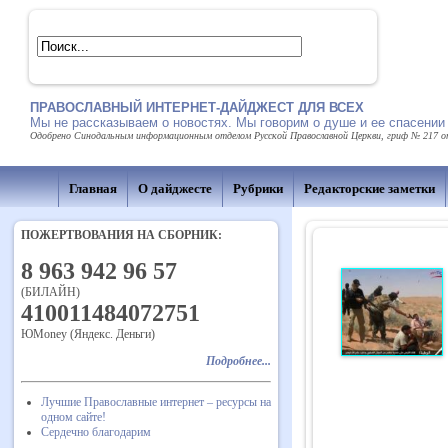
ПРАВОСЛАВНЫЙ ИНТЕРНЕТ-ДАЙДЖЕСТ ДЛЯ ВСЕХ
Мы не рассказываем о новостях. Мы говорим о душе и ее спасении
Одобрено Синодальным информационным отделом Русской Православной Церкви, гриф № 217 от 
Главная
О дайджесте
Рубрики
Редакторские заметки
ПОЖЕРТВОВАНИЯ НА СБОРНИК:
8 963 942 96 57
(БИЛАЙН)
410011484072751
ЮMoney (Яндекс. Деньги)
Подробнее...
Лучшие Православные интернет – ресурсы на
одном сайте!
Сердечно благодарим