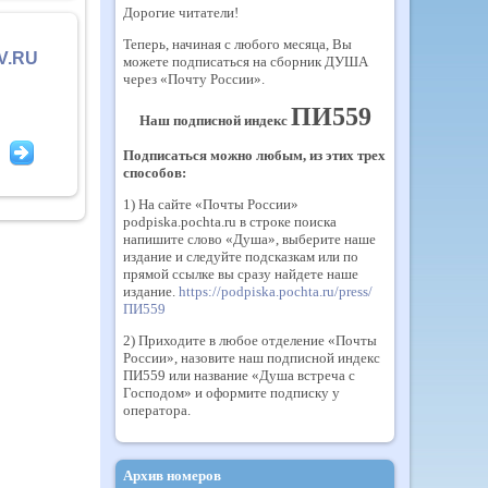
Дорогие читатели!
Теперь, начиная с любого месяца, Вы
V.RU
можете подписаться на сборник ДУША
через «Почту России».
ПИ559
Наш подписной индекс
Подписаться можно любым, из этих трех
способов:
1) На сайте «Почты России»
podpiska.pochta.ru в строке поиска
напишите слово «Душа», выберите наше
издание и следуйте подсказкам или по
прямой ссылке вы сразу найдете наше
издание.
https://podpiska.pochta.ru/press/
ПИ559
2) Приходите в любое отделение «Почты
России», назовите наш подписной индекс
ПИ559 или название «Душа встреча с
Господом» и оформите подписку у
оператора.
Архив номеров