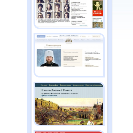
2026
Православный дайджест
"Душа" №2 (186)
февраль 2026
Православный дайджест
"Душа" №1 (185) январь
2026
Православный дайджест
"Душа" №12 (184)
декабрь 2025
Православный дайджест
"Душа" №11 (183) ноябрь
2025