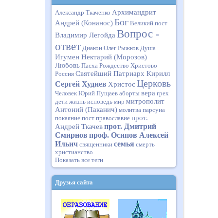
Архимандрит
Александр Ткаченко
Бог
Андрей (Конанос)
Великий пост
Вопрос -
Владимир Легойда
ответ
Диакон Олег Рыжков
Душа
Игумен Нектарий (Морозов)
Любовь
Пасха
Рождество Христово
Святейший Патриарх Кирилл
Россия
Церковь
Сергей Худиев
Христос
вера
Человек
Юрий Пущаев
аборты
грех
митрополит
дети
жизнь
исповедь
мир
Антоний (Паканич)
молитва
парсуна
прот.
покаяние
пост
православие
прот. Дмитрий
Андрей Ткачев
Смирнов
проф. Осипов Алексей
Ильич
семья
священники
смерть
христианство
Показать все теги
Друзья сайта