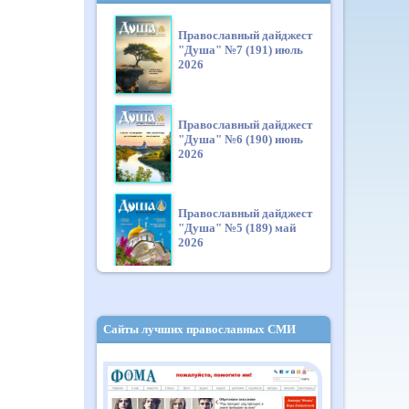
Православный дайджест
"Душа" №7 (191) июль
2026
Православный дайджест
"Душа" №6 (190) июнь
2026
Православный дайджест
"Душа" №5 (189) май
2026
Православный дайджест
"Душа" №4 (188) апрель
Сайты лучших православных СМИ
2026
Православный дайджест
"Душа" №3 (187) март