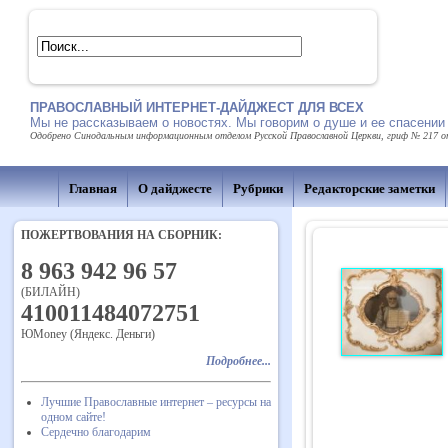
ПРАВОСЛАВНЫЙ ИНТЕРНЕТ-ДАЙДЖЕСТ ДЛЯ ВСЕХ
Мы не рассказываем о новостях. Мы говорим о душе и ее спасении
Одобрено Синодальным информационным отделом Русской Православной Церкви, гриф № 217 от 
Главная
О дайджесте
Рубрики
Редакторские заметки
ПОЖЕРТВОВАНИЯ НА СБОРНИК:
8 963 942 96 57
(БИЛАЙН)
410011484072751
ЮMoney (Яндекс. Деньги)
Подробнее...
Лучшие Православные интернет – ресурсы на
одном сайте!
Сердечно благодарим