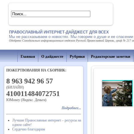
ПРАВОСЛАВНЫЙ ИНТЕРНЕТ-ДАЙДЖЕСТ ДЛЯ ВСЕХ
Мы не рассказываем о новостях. Мы говорим о душе и ее спасении
Одобрено Синодальным информационным отделом Русской Православной Церкви, гриф № 217 от 
Главная
О дайджесте
Рубрики
Редакторские заметки
ПОЖЕРТВОВАНИЯ НА СБОРНИК:
8 963 942 96 57
(БИЛАЙН)
410011484072751
ЮMoney (Яндекс. Деньги)
Подробнее...
Лучшие Православные интернет – ресурсы на
одном сайте!
Сердечно благодарим