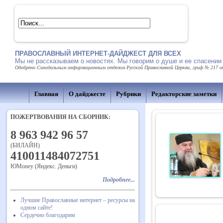
ПРАВОСЛАВНЫЙ ИНТЕРНЕТ-ДАЙДЖЕСТ ДЛЯ ВСЕХ
Мы не рассказываем о новостях. Мы говорим о душе и ее спасении
Одобрено Синодальным информационным отделом Русской Православной Церкви, гриф № 217 от 
Главная
О дайджесте
Рубрики
Редакторские заметки
ПОЖЕРТВОВАНИЯ НА СБОРНИК:
8 963 942 96 57
(БИЛАЙН)
410011484072751
ЮMoney (Яндекс. Деньги)
Подробнее...
Лучшие Православные интернет – ресурсы на
одном сайте!
Сердечно благодарим