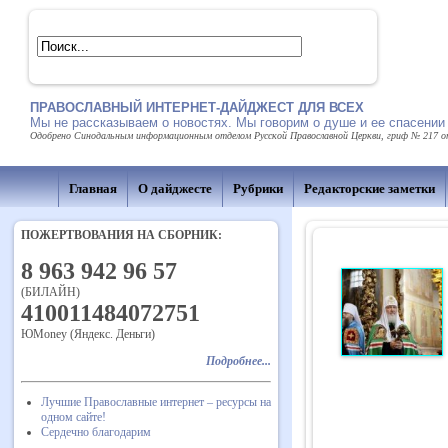
ПРАВОСЛАВНЫЙ ИНТЕРНЕТ-ДАЙДЖЕСТ ДЛЯ ВСЕХ
Мы не рассказываем о новостях. Мы говорим о душе и ее спасении
Одобрено Синодальным информационным отделом Русской Православной Церкви, гриф № 217 от 
Главная
О дайджесте
Рубрики
Редакторские заметки
ПОЖЕРТВОВАНИЯ НА СБОРНИК:
8 963 942 96 57
(БИЛАЙН)
410011484072751
ЮMoney (Яндекс. Деньги)
Подробнее...
Лучшие Православные интернет – ресурсы на
одном сайте!
Сердечно благодарим