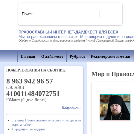
ПРАВОСЛАВНЫЙ ИНТЕРНЕТ-ДАЙДЖЕСТ ДЛЯ ВСЕХ
Мы не рассказываем о новостях. Мы говорим о душе и ее спа
Одобрено Синодальным информационным отделом Русской Православной Церкви, гриф № 
Главная
О дайджесте
Рубрики
Редакторские заметки
ПОЖЕРТВОВАНИЯ НА СБОРНИК:
Мир и Правос
8 963 942 96 57
(БИЛАЙН)
410011484072751
ЮMoney (Яндекс. Деньги)
Подробнее...
Лучшие Православные интернет – ресурсы на
одном сайте!
Сердечно благодарим